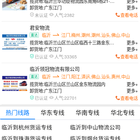
揽货地:
临沂兰华功臣物流园东南角6栋21-30
更多+
号（创业路与人民路交汇）
卸货地:
广东江门
更多+
人气:
查看电话
未认证
2382
君安物流
临沂
江门,梅州,潮州,潮州,汕头,佛山,中山
揽货地:
临沂兰山区兰山区临西十三路金东物
更多+
流园内
卸货地:
广东江门
更多+
人气:
查看电话
已认证
33365
临沂领冠物流有限公司
临沂
江门,阳江,清远,佛山,汕头,惠州,中山
揽货地:
临沂兰山区兰山区金东物流园内
更多+
卸货地:
广东江门
更多+
人气:
查看电话
已认证
22701
热门线路
华东专线
华南专线
华北专线
临沂到杭州货运专线
临沂到中山物流公司
临沂到珠海货运专线
临沂到烟台货运专线