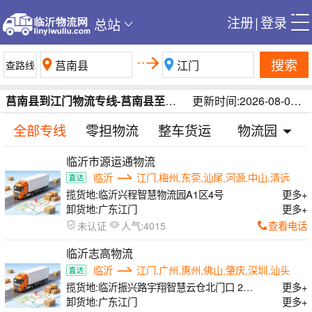
注册
|
登录
总站
搜索
莒南县到江门物流专线-莒南县至江门货运专线-临沂莒南县到江门运输公司
更新时间:2026-08-07 23:15:40
全部专线
零担物流
整车货运
物流园
临沂市源运通物流
临沂
江门,梅州,东莞,汕尾,河源,中山,清远
揽货地:
临沂兴程智慧物流园A1区4号
更多+
卸货地:
广东江门
更多+
人气:
查看电话
未认证
4015
临沂志高物流
临沂
江门,广州,惠州,佛山,肇庆,深圳,汕头
揽货地:
临沂振兴路宇翔智慧云仓北门口 2栋
更多+
1-5号
卸货地:
广东江门
更多+