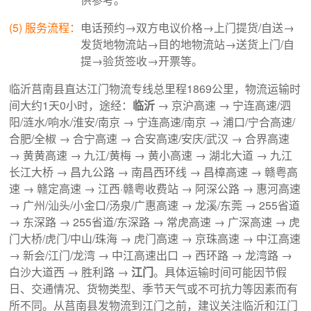
(5) 服务流程：
电话预约→双方电议价格→上门提货/自送→
发货地物流站→目的地物流站→送货上门/自
提→验货签收→开票等。
临沂莒南县直达江门物流专线总里程1869公里，物流运输时
间大约1天0小时，途经：
临沂
→ 京沪高速 → 宁连高速/泗
阳/涟水/响水/淮安/南京 → 宁连高速/南京 → 浦口/宁合高速/
合肥/全椒 → 合宁高速 → 合安高速/安庆/武汉 → 合界高速
→ 黄黄高速 → 九江/黄梅 → 黄小高速 → 湖北大道 → 九江
长江大桥 → 昌九公路 → 南昌西环线 → 昌樟高速 → 赣粤高
速 → 赣定高速 → 江西·赣粤收费站 → 阿深公路 → 惠河高速
→ 广州/汕头/小金口/汤泉/广惠高速 → 龙溪/东莞 → 255省道
→ 东深路 → 255省道/东深路 → 常虎高速 → 广深高速 → 虎
门大桥/虎门/中山/珠海 → 虎门高速 → 京珠高速 → 中江高速
→ 新会/江门/龙湾 → 中江高速出口 → 西环路 → 龙湾路 →
白沙大道西 → 胜利路 →
江门
。具体运输时间可能因节假
日、交通情况、货物类型、季节天气或不可抗力等因素而有
所不同。从莒南县发物流到江门之前，建议关注临沂和江门