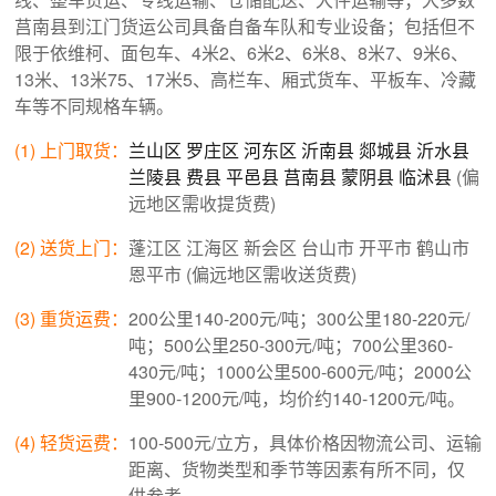
莒南县到江门货运公司具备自备车队和专业设备；包括但不
限于依维柯、面包车、4米2、6米2、6米8、8米7、9米6、
13米、13米75、17米5、高栏车、厢式货车、平板车、冷藏
车等不同规格车辆。
(1) 上门取货：
兰山区
罗庄区
河东区
沂南县
郯城县
沂水县
兰陵县
费县
平邑县
莒南县
蒙阴县
临沭县
(偏
远地区需收提货费)
(2) 送货上门：
蓬江区 江海区 新会区 台山市 开平市 鹤山市
恩平市 (偏远地区需收送货费)
(3) 重货运费：
200公里140-200元/吨；300公里180-220元/
吨；500公里250-300元/吨；700公里360-
430元/吨；1000公里500-600元/吨；2000公
里900-1200元/吨，均价约140-1200元/吨。
(4) 轻货运费：
100-500元/立方，具体价格因物流公司、运输
距离、货物类型和季节等因素有所不同，仅
供参考。