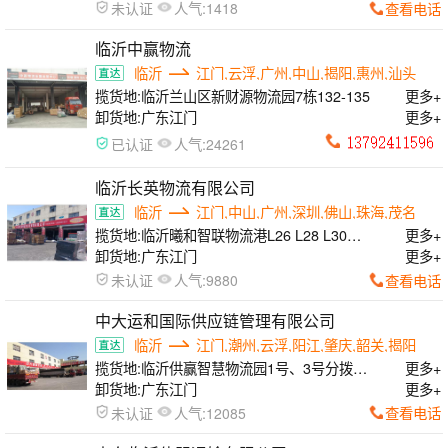
人气:
查看电话
未认证
1418
临沂中赢物流
临沂
江门,云浮,广州,中山,揭阳,惠州,汕头
揽货地:
临沂兰山区新财源物流园7栋132-135
更多+
卸货地:
广东江门
更多+
人气:
已认证
24261
临沂长英物流有限公司
临沂
江门,中山,广州,深圳,佛山,珠海,茂名
揽货地:
临沂曦和智联物流港L26 L28 L30
更多+
L32 L36栋
卸货地:
广东江门
更多+
人气:
查看电话
未认证
9880
中大运和国际供应链管理有限公司
临沂
江门,潮州,云浮,阳江,肇庆,韶关,揭阳
揽货地:
临沂供赢智慧物流园1号、3号分拨中
更多+
心
卸货地:
广东江门
更多+
人气:
查看电话
未认证
12085