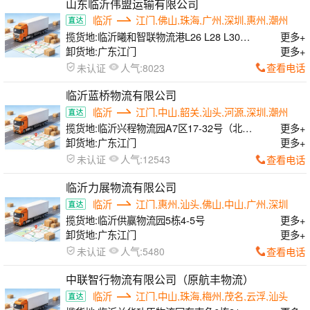
山东临沂伟盟运输有限公司
临沂
江门,佛山,珠海,广州,深圳,惠州,潮州
揽货地:
临沂曦和智联物流港L26 L28 L30
更多+
L32 L36栋
卸货地:
广东江门
更多+
人气:
查看电话
未认证
8023
临沂蓝桥物流有限公司
临沂
江门,中山,韶关,汕头,河源,深圳,潮州
揽货地:
临沂兴程物流园A7区17-32号（北门
更多+
东边第一排）
卸货地:
广东江门
更多+
人气:
查看电话
未认证
12543
临沂力展物流有限公司
临沂
江门,惠州,汕头,佛山,中山,广州,深圳
揽货地:
临沂供赢物流园5栋4-5号
更多+
卸货地:
广东江门
更多+
人气:
查看电话
未认证
5480
中联智行物流有限公司（原航丰物流）
临沂
江门,中山,珠海,梅州,茂名,云浮,汕头